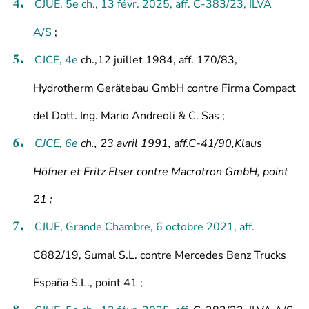
CJUE, 5e ch., 13 févr. 2025, aff.
C-383/23, ILVA
A/S
;
CJCE, 4
e
ch.,12 juillet 1984, aff. 170/83,
Hydrotherm Gerätebau GmbH contre Firma Compact
del Dott. Ing. Mario Andreoli & C. Sas
;
CJCE, 6
e
ch., 23 avril 1991, aff.C-41/90,Klaus
Höfner et Fritz Elser contre Macrotron GmbH, point
21
;
CJUE, Grande Chambre, 6 octobre 2021, aff.
C882/19, Sumal S.L. contre Mercedes Benz Trucks
España S.L., point 41 ;