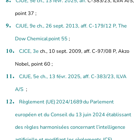
CJUE, 5e ch., 13 févr. 2025, aff.
C-383/23, ILVA A/S,
point 37
;
CJUE, 9e ch., 26 sept. 2013, aff. C-179/12 P, The
Dow Chemical point 55
;
CJCE, 3
e
ch., 10 sept. 2009, aff. C-97/08 P, Akzo
Nobel, point 60 ;
CJUE, 5e ch., 13 févr. 2025, aff.
C-383/23, ILVA
A/S
;
Règlement (UE) 2024/1689 du Parlement
européen et du Conseil du 13 juin 2024 établissant
des règles harmonisées concernant l’intelligence
artificielle et modifiant les règlements (CE)