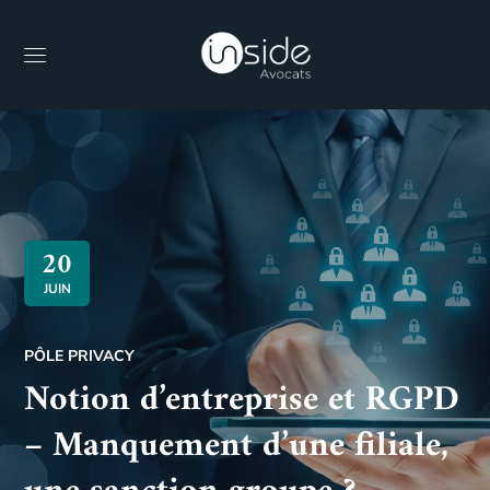
20
JUIN
PÔLE PRIVACY
Notion d’entreprise et RGPD
– Manquement d’une filiale,