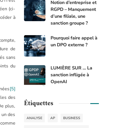
’UTI est
Notion d’entreprise et
éen (ci-
RGPD – Manquement
d’une filiale, une
ccéder à
sanction groupe ?
Pourquoi faire appel à
 compte,
un DPO externe ?
édure de
sés sans
ints du
LUMIÈRE SUR … La
sanction infligée à
OpenAI
nnées
[5]
les des
Étiquettes
De plus,
a un des
ANALYSE
AP
BUSINESS
e comme