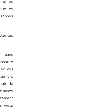
s offres
 que les
ersonnes
cter les
sés dans
aractère
services
que lors
sable de
clauses
itement
en vertu