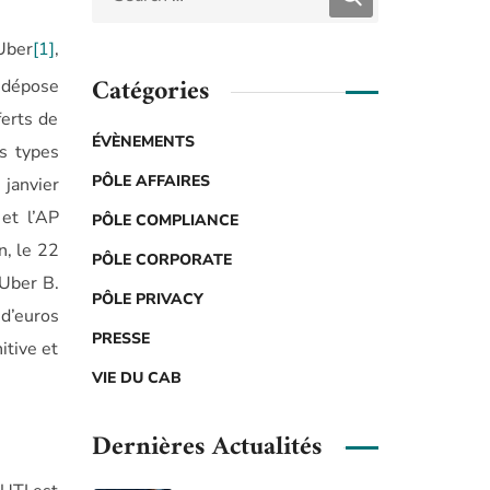
Uber
[1]
,
Catégories
r dépose
ferts de
ÉVÈNEMENTS
es types
PÔLE AFFAIRES
 janvier
 et l’AP
PÔLE COMPLIANCE
on, le 22
PÔLE CORPORATE
 Uber B.
PÔLE PRIVACY
 d’euros
PRESSE
itive et
VIE DU CAB
Dernières Actualités