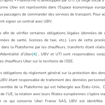
ci-après « Plateforme ») développée par UTI. Le siège social d
eforme Uber est représentée dans l’Espace économique europ
ux passagers de commander des services de transport. Pour a
ent signer un contrat avec UBV.
 afin de vérifier certaines obligations légales (données de
nées de santé, licences de taxi, etc.). Lors de cette proc
dans la Plateforme par les chauffeurs, transferts étant réali
fidentialité d’Uber
[4]
, UBV et UTI sont responsables conjo
 chauffeurs Uber sur le territoire de l’EEE.
es obligations du règlement général sur la protection des do
 UBV étant responsable de traitement des données personnel
ensemble de la Plateforme qui est hébergée aux États-Unis. 
de l’UE, la relation avec leurs filiales européennes s’opère vi
our ce qui concerne Uber France SAS, UBV est identifié