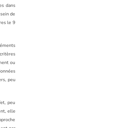
ées dans
 sein de
res le 9
léments
critères
ement ou
données
ers, peu
fet, peu
nt, elle
approche