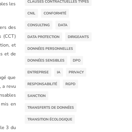
CLAUSES CONTRACTUELLES TYPES
ales les
CNIL
CONFORMITÉ
CONSULTING
DATA
vers des
es (CCT)
DATA PROTECTION
DIRIGEANTS
tion, et
DONNÉES PERSONNELLES
ls et de
DONNÉES SENSIBLES
DPO
ENTREPRISE
IA
PRIVACY
ugé que
RESPONSABILITÉ
RGPD
, a revu
onsables
SANCTION
é mis en
TRANSFERTS DE DONNÉES
TRANSITION ÉCOLOGIQUE
cle 3 du