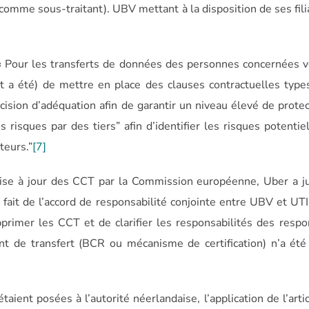
omme sous-traitant). UBV mettant à la disposition de ses fili
ue « Pour les transferts de données des personnes concernées 
(et a été) de mettre en place des clauses contractuelles typ
décision d’adéquation afin de garantir un niveau élevé de protec
 risques par des tiers” afin d’identifier les risques potentie
teurs.”
[7]
 mise à jour des CCT par la Commission européenne, Uber a j
fait de l’accord de responsabilité conjointe entre UBV et UTI
pprimer les CCT et de clarifier les responsabilités des resp
ent de transfert (BCR ou mécanisme de certification) n’a ét
taient posées à l’autorité néerlandaise, l’application de l’arti