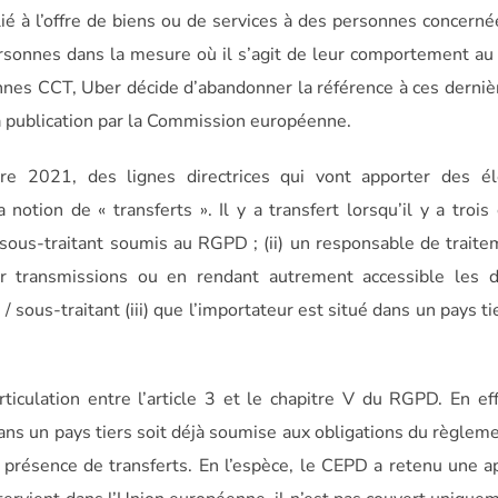
 lié à l’offre de biens ou de services à des personnes concern
rsonnes dans la mesure où il s’agit de leur comportement au
iennes CCT, Uber décide d’abandonner la référence à ces derniè
a publication par la Commission européenne.
e 2021, des lignes directrices qui vont apporter des é
tion de « transferts ». Il y a transfert lorsqu’il y a trois 
 sous-traitant soumis au RGPD ; (ii) un responsable de trait
ar transmissions ou en rendant autrement accessible les 
 sous-traitant (iii) que l’importateur est situé dans un pays ti
l’articulation entre l’article 3 et le chapitre V du RGPD. En ef
ans un pays tiers soit déjà soumise aux obligations du règleme
 présence de transferts. En l’espèce, le CEPD a retenu une 