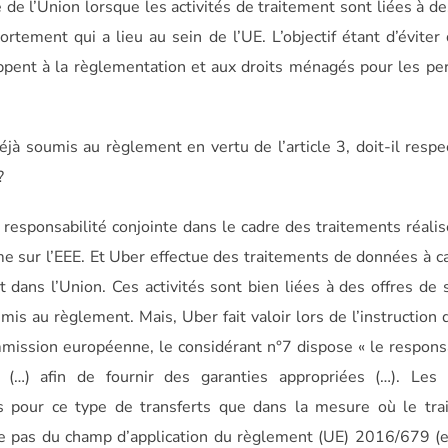
 de l’Union lorsque les activités de traitement sont liées à de
rtement qui a lieu au sein de l’UE. L’objectif étant d’éviter
appent à la règlementation et aux droits ménagés pour les p
jà soumis au règlement en vertu de l’article 3, doit-il respe
?
 responsabilité conjointe dans le cadre des traitements réali
rme sur l’EEE. Et Uber effectue des traitements de données à c
t dans l’Union. Ces activités sont bien liées à des offres de 
mis au règlement. Mais, Uber fait valoir lors de l’instruction 
mmission européenne, le considérant n°7 dispose « le respon
r (…) afin de fournir des garanties appropriées (…). Les 
es pour ce type de transferts que dans la mesure où le tra
ve pas du champ d’application du règlement (UE) 2016/679 (