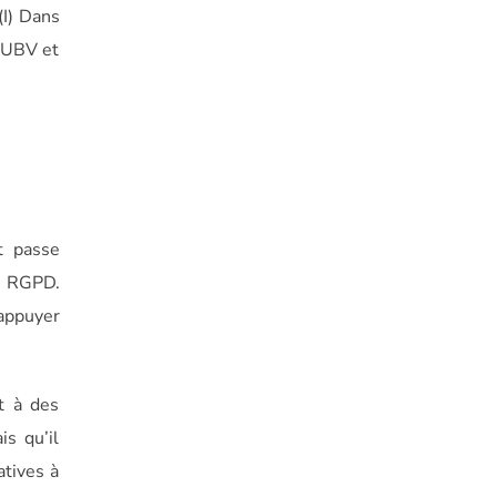
(I) Dans
r UBV et
Et passe
e RGPD.
’appuyer
nt à des
s qu’il
atives à