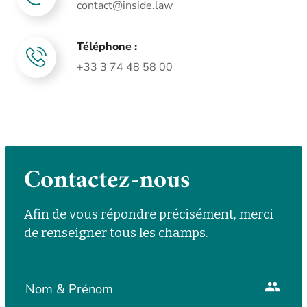
contact@inside.law
Téléphone :
+33 3 74 48 58 00
Contactez-nous
Afin de vous répondre précisément, merci 
de renseigner tous les champs.
group
Nom & Prénom