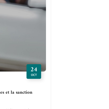
24
OCT
s et la sanction