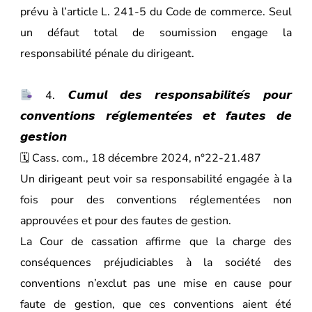
prévu à l’article L. 241-5 du Code de commerce. Seul
un défaut total de soumission engage la
responsabilité pénale du dirigeant.
4. 𝘾𝙪𝙢𝙪𝙡 𝙙𝙚𝙨 𝙧𝙚𝙨𝙥𝙤𝙣𝙨𝙖𝙗𝙞𝙡𝙞𝙩𝙚́𝙨 𝙥𝙤𝙪𝙧
𝙘𝙤𝙣𝙫𝙚𝙣𝙩𝙞𝙤𝙣𝙨 𝙧𝙚́𝙜𝙡𝙚𝙢𝙚𝙣𝙩𝙚́𝙚𝙨 𝙚𝙩 𝙛𝙖𝙪𝙩𝙚𝙨 𝙙𝙚
𝙜𝙚𝙨𝙩𝙞𝙤𝙣
🗓 Cass. com., 18 décembre 2024, n°22-21.487
Un dirigeant peut voir sa responsabilité engagée à la
fois pour des conventions réglementées non
approuvées et pour des fautes de gestion.
La Cour de cassation affirme que la charge des
conséquences préjudiciables à la société des
conventions n’exclut pas une mise en cause pour
faute de gestion, que ces conventions aient été