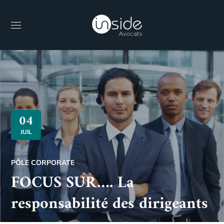
04
JUIL
PÔLE CORPORATE
FOCUS SUR…. La
responsabilité des dirigeants