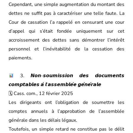
Cependant, une simple augmentation du montant des
dettes ne suffit pas à caractériser une telle faute. La
Cour de cassation l’a rappelé en censurant une cour
d’appel qui s’était fondée uniquement sur cet
accroissement des dettes sans démontrer l’intérêt
personnel et l’inévitabilité de la cessation des
paiements.
3. 𝙉𝙤𝙣-𝙨𝙤𝙪𝙢𝙞𝙨𝙨𝙞𝙤𝙣 𝙙𝙚𝙨 𝙙𝙤𝙘𝙪𝙢𝙚𝙣𝙩𝙨
𝙘𝙤𝙢𝙥𝙩𝙖𝙗𝙡𝙚𝙨 𝙖̀ 𝙡’𝙖𝙨𝙨𝙚𝙢𝙗𝙡𝙚́𝙚 𝙜𝙚́𝙣𝙚́𝙧𝙖𝙡𝙚
🗓 Cass. com., 12 février 2025
Les dirigeants ont l’obligation de soumettre les
comptes annuels à l’approbation de l’assemblée
générale dans les délais légaux.
Toutefois, un simple retard ne constitue pas le délit