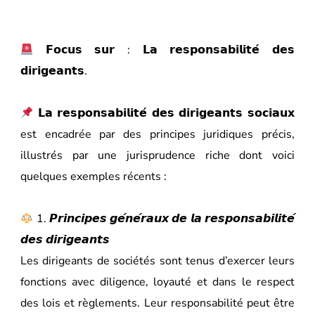
𝗙𝗼𝗰𝘂𝘀 𝘀𝘂𝗿 : 𝗟𝗮 𝗿𝗲𝘀𝗽𝗼𝗻𝘀𝗮𝗯𝗶𝗹𝗶𝘁𝗲́ 𝗱𝗲𝘀
𝗱𝗶𝗿𝗶𝗴𝗲𝗮𝗻𝘁𝘀.
𝗟𝗮 𝗿𝗲𝘀𝗽𝗼𝗻𝘀𝗮𝗯𝗶𝗹𝗶𝘁𝗲́ 𝗱𝗲𝘀 𝗱𝗶𝗿𝗶𝗴𝗲𝗮𝗻𝘁𝘀 𝘀𝗼𝗰𝗶𝗮𝘂𝘅
est encadrée par des principes juridiques précis,
illustrés par une jurisprudence riche dont voici
quelques exemples récents :
1. 𝙋𝙧𝙞𝙣𝙘𝙞𝙥𝙚𝙨 𝙜𝙚́𝙣𝙚́𝙧𝙖𝙪𝙭 𝙙𝙚 𝙡𝙖 𝙧𝙚𝙨𝙥𝙤𝙣𝙨𝙖𝙗𝙞𝙡𝙞𝙩𝙚́
𝙙𝙚𝙨 𝙙𝙞𝙧𝙞𝙜𝙚𝙖𝙣𝙩𝙨
Les dirigeants de sociétés sont tenus d’exercer leurs
fonctions avec diligence, loyauté et dans le respect
des lois et règlements. Leur responsabilité peut être