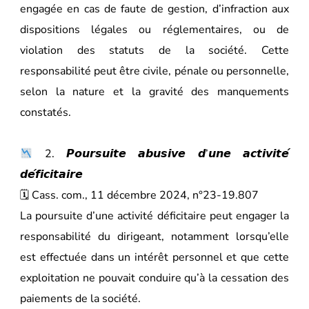
engagée en cas de faute de gestion, d’infraction aux
dispositions légales ou réglementaires, ou de
violation des statuts de la société. Cette
responsabilité peut être civile, pénale ou personnelle,
selon la nature et la gravité des manquements
constatés.
2. 𝙋𝙤𝙪𝙧𝙨𝙪𝙞𝙩𝙚 𝙖𝙗𝙪𝙨𝙞𝙫𝙚 𝙙’𝙪𝙣𝙚 𝙖𝙘𝙩𝙞𝙫𝙞𝙩𝙚́
𝙙𝙚́𝙛𝙞𝙘𝙞𝙩𝙖𝙞𝙧𝙚
🗓 Cass. com., 11 décembre 2024, n°23-19.807
La poursuite d’une activité déficitaire peut engager la
responsabilité du dirigeant, notamment lorsqu’elle
est effectuée dans un intérêt personnel et que cette
exploitation ne pouvait conduire qu’à la cessation des
paiements de la société.