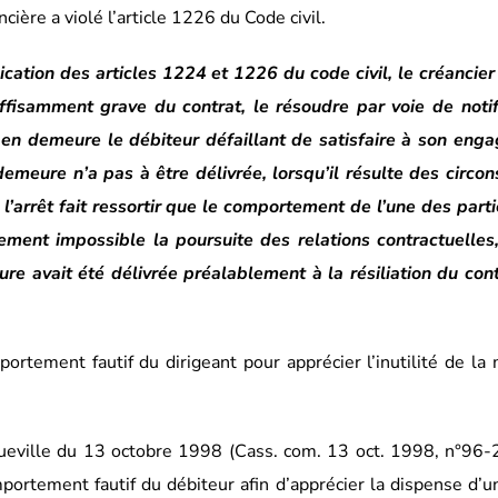
ncière a violé l’article 1226 du Code civil.
lication des articles 1224 et 1226 du code civil, le créancier
uffisamment grave du contrat, le résoudre par voie de notif
 en demeure le débiteur défaillant de satisfaire à son eng
emeure n’a pas à être délivrée, lorsqu’il résulte des circo
 l’arrêt fait ressortir que le comportement de l’une des parti
lement impossible la poursuite des relations contractuelles,
e avait été délivrée préalablement à la résiliation du con
rtement fautif du dirigeant pour apprécier l’inutilité de la
cqueville du 13 octobre 1998 (Cass. com. 13 oct. 1998, n°96
mportement fautif du débiteur afin d’apprécier la dispense d’