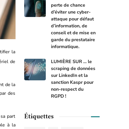
perte de chance
d’éviter une cyber-
attaque pour défaut
d’information, de
conseil et de mise en
garde du prestataire
informatique.
ifier la
LUMIÈRE SUR … le
ériel de
scraping de données
sur LinkedIn et la
sanction Kaspr pour
nt de la
non-respect du
 par des
RGPD !
Étiquettes
 sa part
ble à la