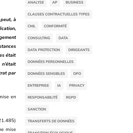
ANALYSE
AP
BUSINESS
CLAUSES CONTRACTUELLES TYPES
 peut, à
CNIL
CONFORMITÉ
ication,
agement
CONSULTING
DATA
nstances
DATA PROTECTION
DIRIGEANTS
es était
DONNÉES PERSONNELLES
 n’était
trat par
DONNÉES SENSIBLES
DPO
ENTREPRISE
IA
PRIVACY
 mise en
RESPONSABILITÉ
RGPD
SANCTION
-21.485)
TRANSFERTS DE DONNÉES
une mise