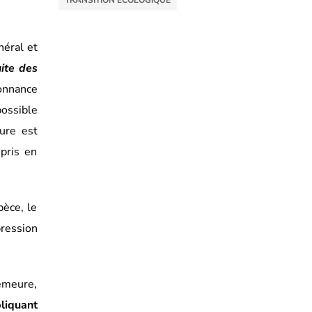
TRANSITION ÉCOLOGIQUE
néral et
ite des
donnance
possible
ure est
pris en
pèce, le
pression
demeure,
pliquant