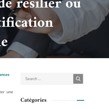
e résilier ou
ification
le
tances
ter une
Catégories