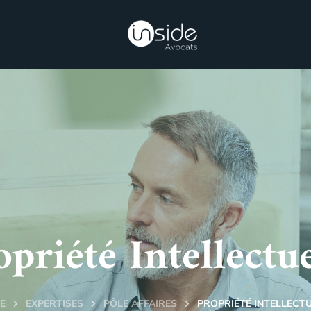
opriété Intellectue
E
EXPERTISES
PÔLE AFFAIRES
PROPRIÉTÉ INTELLECT