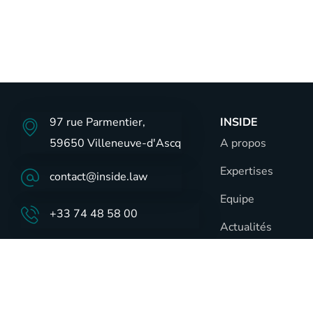
97 rue Parmentier,
INSIDE
59650 Villeneuve-d'Ascq
A propos
Expertises
contact@inside.law
Equipe
+33 74 48 58 00
Actualités
Carrières
Contact