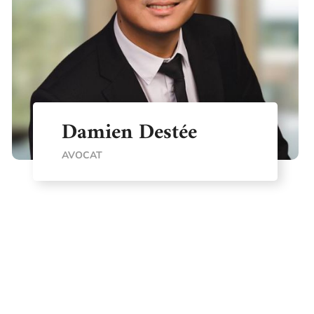
Damien Destée
AVOCAT