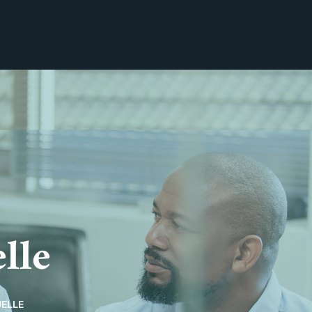
lle
UELLE